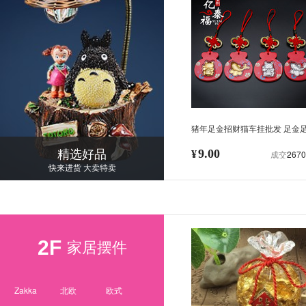
猪年足金招财猫车挂批发 足金
银年年有鱼汽车挂件 大开运猫
精选好品
9.00
¥
成交
2670
快来进货 大卖特卖
2F
家居摆件
Zakka
北欧
欧式