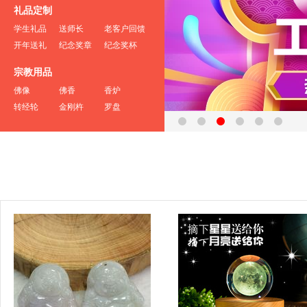
礼品定制
学生礼品
送师长
老客户回馈
开年送礼
纪念奖章
纪念奖杯
宗教用品
佛像
佛香
香炉
转经轮
金刚杵
罗盘