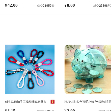
姿镶宝珠情侣鹿摆件家居摆设
招财彩色电镀金属铃铛挂件工艺品
42.00
8.00
¥
成交
21959
套
¥
成交
25398
P
创意马蹄扣手工编织绳车钥匙扣
跨境炫彩多色可爱小猪存钱罐创意
汽车钥匙挂件男女定制活动小礼品
明塑料储钱罐儿童硬币储存罐子
3.15
2.90
¥
成交
63793
个
¥
成交
1997