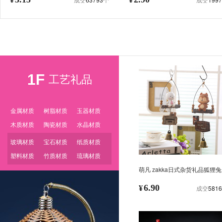
1F
工艺礼品
金属材质
树脂材质
玉器材质
木质材质
陶瓷材质
水晶材质
玻璃材质
宝石材质
纸质材质
塑料材质
竹质材质
琉璃材质
萌凡 zakka日式杂货礼品狐狸
树脂公仔挂饰创意风铃挂件装饰
6.90
¥
成交
5816