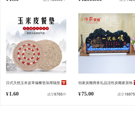
日式天然玉米皮草编餐垫加厚隔垫
怡家炭雕商务礼品活性炭雕家居饰
茶垫桌垫耐热砂锅垫盘垫子批发
品工艺品办公室创意摆件山形碳雕
1.60
75.00
¥
成交
6765
件
¥
成交
16975