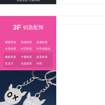
3F
钥匙配饰
搪胶材质
毛绒材质
金属材质
木质材质
布艺材质
汽车钥匙扣
橡胶材质
卡通材质
皮革材质
亚克力
水晶材质
吊绳