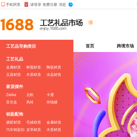

首页
跨境市场
工艺品导购类目
工艺礼品
金属材质
树脂材质
陶瓷材质
玉器材质
木质材质
水晶材质
家居摆件
Zakka
北欧
卡通
音乐盒
风铃
存钱罐
钥匙配饰
搪胶材质
毛绒材质
金属材质
汽车钥匙扣
皮革材质
木质材质