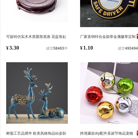
可旋转仿实木木质圆形底座 花盆鱼缸
厂家直销锌合金勋章金属徽章定制
工艺品实木摆件花瓶奇石佛像
纪念章烤漆胸针滴胶校徽胸章制作
3.30
1.10
¥
成交
58463
件
¥
成交
493494
树脂工艺品摆件 欧美风格饰品站姿卧
跨境爆款diy配件圣诞节饰品宠物