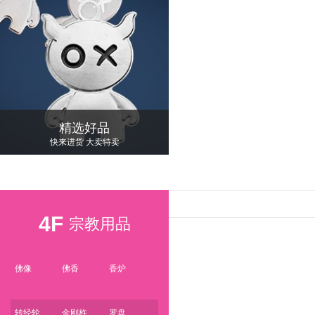
精选好品
快来进货 大卖特卖
4F
宗教用品
佛像
佛香
香炉
转经轮
金刚杵
罗盘