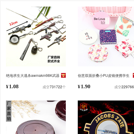
绝地求生大逃杀awmakm98K武器
创意双面折叠小PU皮镜便携学生
模型挂件钥匙扣吃鸡游戏周边
随身镜放大化妆镜补妆小圆镜子批
12cm
1.08
发
1.90
¥
成交
731722
个
¥
成交
229766