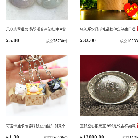
天欣翡翠批发 翡翠观音吊坠挂件 A货
银河系水晶球礼品摆件定制生日送
缅甸天然翡翠手镯
女友朋友圣诞节礼物家装饰蒲公英
5.00
33.00
¥
成交
75730
件
¥
成交
10233
可爱卡通求包养猫钥匙扣挂件创意个
直销空心银元宝 999足银吉祥如意
性活动促销小礼品地摊货源批发
纯银元宝 银行保险公司定制礼品
1.30
12000.00
¥
成交
180005
个
¥
成交
1425