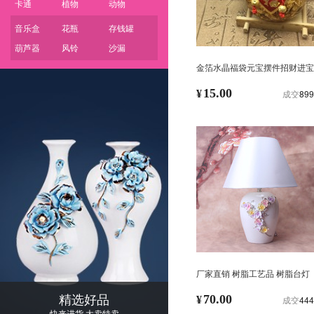
卡通
植物
动物
音乐盒
花瓶
存钱罐
葫芦器
风铃
沙漏
金箔水晶福袋元宝摆件招财进宝
创意风水摆件 台湾宗庙节日礼
15.00
¥
成交
899
厂家直销 树脂工艺品 树脂台灯
客厅卧室家庭装饰摆设 创意摆
精选好品
70.00
¥
成交
444
快来进货 大卖特卖